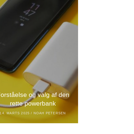
orståelse og valg af den
Sudoku: en ve
rette powerbank
skarphed og
14. MARTS 2025 /
NOAH PETERSEN
09. MARTS 2025 /