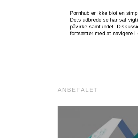
Pornhub er ikke blot en simp
Dets udbredelse har sat vigt
påvirke samfundet. Diskussio
fortsætter med at navigere 
ANBEFALET