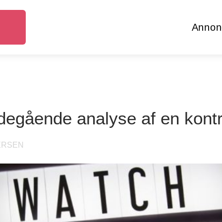
Annon
degående analyse af en kontr
ERSEN