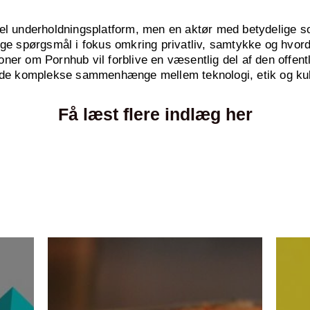
el underholdningsplatform, men en aktør med betydelige soc
ige spørgsmål i fokus omkring privatliv, samtykke og hvord
ner om Pornhub vil forblive en væsentlig del af den offentl
i de komplekse sammenhænge mellem teknologi, etik og kul
Få læst flere indlæg her